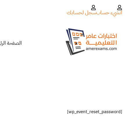
انشيء حساب
سجل لحسابك
الصفحة الرئ
[wp_event_reset_password]