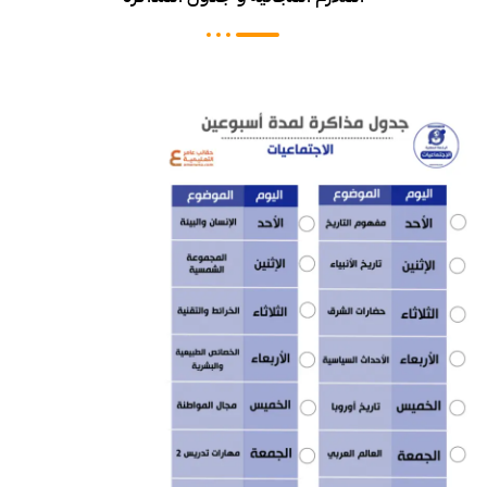
جدول مذاكرة الرخ
00
تح