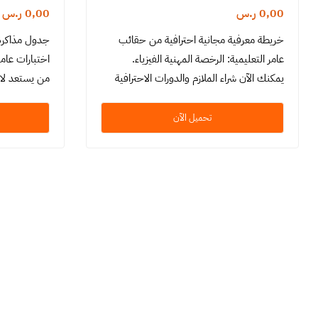
0,00
ر.س
0,00
ر.س
خريطة معرفية مجانية احترافية من حقائب
جدول مذاكرة 
عامر التعليمية: الرخصة المهنية الفيزياء.
اختبارات عامر
يمكنك الآن شراء الملازم والدورات الاحترافية
من يستعد لاج
بسعر مخفض من هنا
فيزياء. يتمي
فعّالة تسهل
تحميل الآن