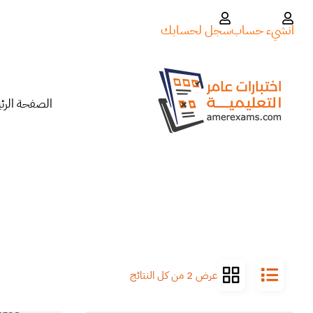
انشيء حساب
سجل لحسابك
الصفحة الرئ
عرض ⁦2⁩ من كل النتائج